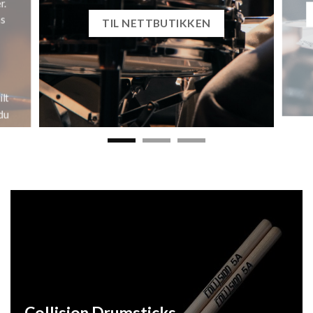
r.
ns
TIL NETTBUTIKKEN
lt
 du
Collision Drumsticks