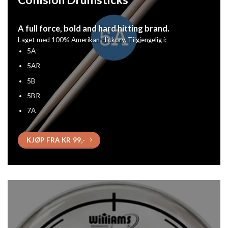
A full force, bold and hard hitting brand.
Laget med 100% Amerikan Hickory. Tilgjengelig i:
5A
5AR
5B
5BR
7A
KJØP FRA KR 99,-