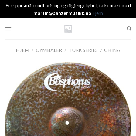
For spørsmål rundt prising og tilgjengelighet, ta kontakt med
martin@panzermusikk.no
Fjern
Skip
to
content
HJEM
/
CYMBALER
/
TURK SERIES
/
CHINA