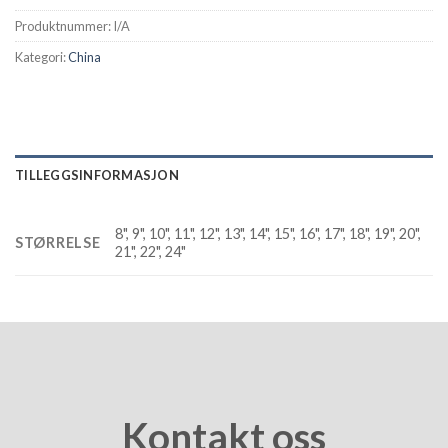
Produktnummer:
I/A
Kategori:
China
TILLEGGSINFORMASJON
8", 9", 10", 11", 12", 13", 14", 15", 16", 17", 18", 19", 20",
STØRRELSE
21", 22", 24"
Kontakt oss