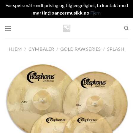
For spørsmål rundt prising og tilgjengelighet, ta kontakt med
martin@panzermusikk.no
Fjern
Skip
to
content
HJEM
/
CYMBALER
/
GOLD RAW SERIES
/
SPLASH