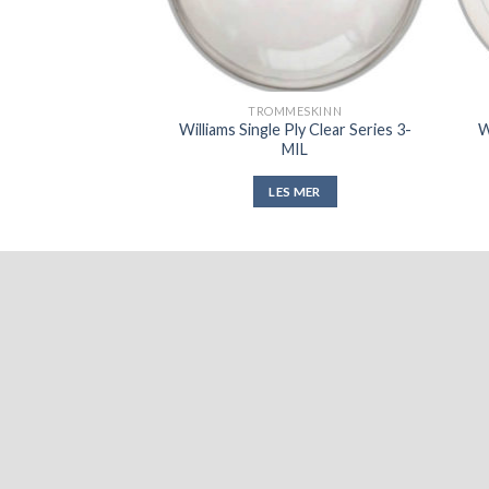
ESKINN
TROMMESKINN
Ply Red Oil Target
Williams Single Ply Clear Series 3-
W
ries
MIL
S MER
LES MER