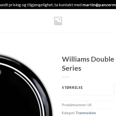
undt prising og tilgjengelighet, ta kontakt med
martin@panzermu
Williams Double 
Series
STØRRELSE
Produktnummer:
I/A
Kategori:
Trommeskinn