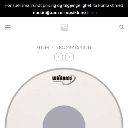
For spørsmål rundt prising og tilgjengelighet, ta kontakt med
martin@panzermusikk.no
Fjern
Skip
to
content
HJEM
/
TROMMESKINN