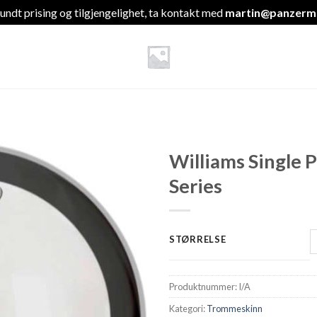
undt prising og tilgjengelighet, ta kontakt med
martin@panzermu
Williams Single P
Series
STØRRELSE
Produktnummer:
I/A
Kategori:
Trommeskinn