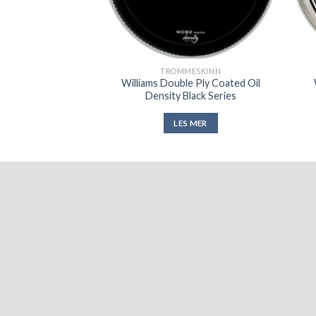
ESKINN
TROMMESKINN
 Ply Shadow Silent
Williams Double Ply Coated Oil
e Series
Density Black Series
S MER
LES MER